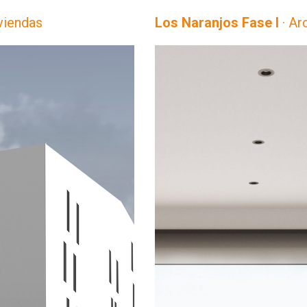
iviendas
Los Naranjos Fase I
· Ar