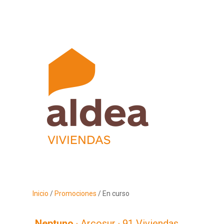
Inicio
/
Promociones
/ En curso
Neptuno
· Arcosur · 91 Viviendas