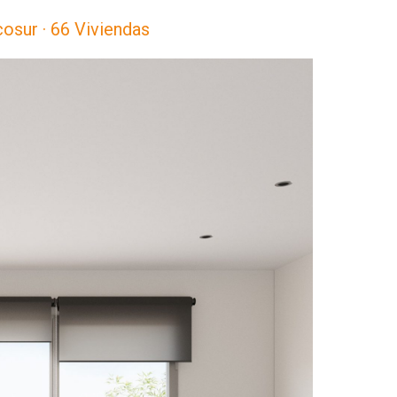
cosur · 66 Viviendas