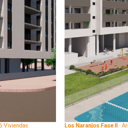
36 Viviendas
Los Naranjos Fase II
· Ar