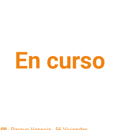
En curso
III
· Parque Venecia · 56 Viviendas