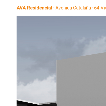
AVA Residencial
· Avenida Cataluña · 64 V