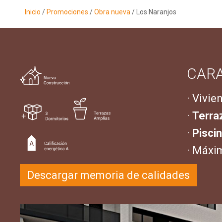
Inicio
/
Promociones
/
Obra nueva
/ Los Naranjos
CARA
· Vivie
·
Terra
·
Pisci
· Máxi
Descargar memoria de calidades