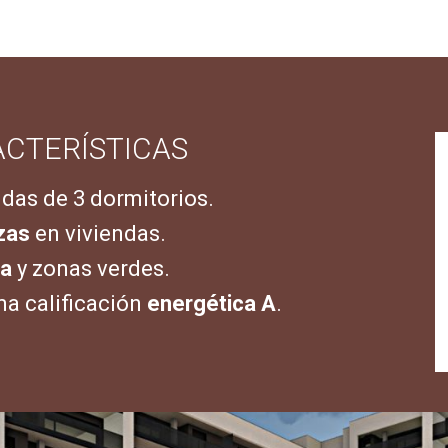
CTERÍSTICAS
ndas de 3 dormitorios.
zas
en viviendas.
na
y zonas verdes.
ma calificación
energética A
.